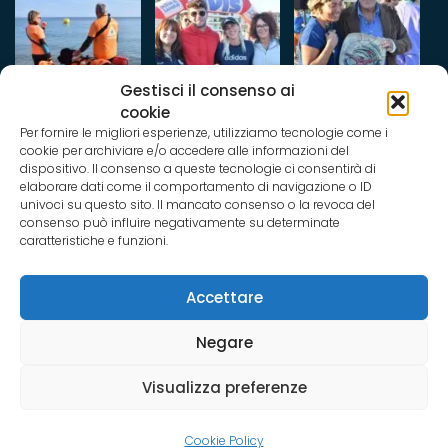
Gestisci il consenso ai
cookie
Per fornire le migliori esperienze, utilizziamo tecnologie come i
cookie per archiviare e/o accedere alle informazioni del
dispositivo. Il consenso a queste tecnologie ci consentirà di
elaborare dati come il comportamento di navigazione o ID
univoci su questo sito. Il mancato consenso o la revoca del
consenso può influire negativamente su determinate
caratteristiche e funzioni.
Accettare
Negare
Visualizza preferenze
© 2026 Stile Libero. All Rights Reserved.
Sviluppato da:
Top Business Web
Cookie Policy